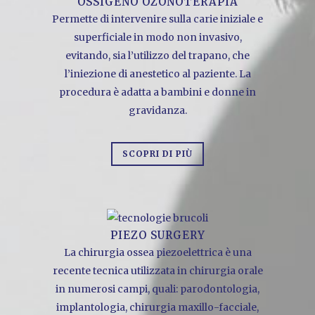
OSSIGENO OZONOTERAPIA
Permette di intervenire sulla carie iniziale e
superficiale in modo non invasivo,
evitando, sia l’utilizzo del trapano, che
l’iniezione di anestetico al paziente. La
procedura è adatta a bambini e donne in
gravidanza.
SCOPRI DI PIÙ
PIEZO SURGERY
La chirurgia ossea piezoelettrica è una
recente tecnica utilizzata in chirurgia orale
in numerosi campi, quali: parodontologia,
implantologia, chirurgia maxillo-facciale,