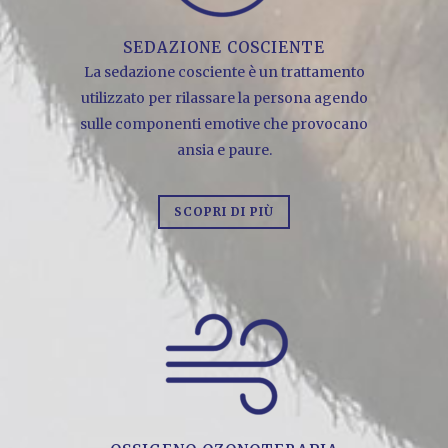
SEDAZIONE COSCIENTE
La sedazione cosciente è un trattamento
utilizzato per rilassare la persona agendo
sulle componenti emotive che provocano
ansia e paure.
SCOPRI DI PIÙ