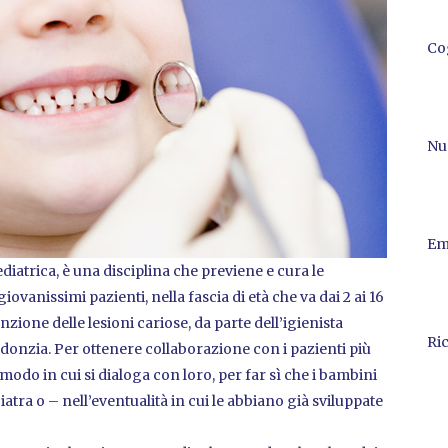
Co
Nu
Em
atrica, è una disciplina che previene e cura le
vanissimi pazienti, nella fascia di età che va dai 2 ai 16
nzione delle lesioni cariose, da parte dell’igienista
Ri
odonzia. Per ottenere collaborazione con i pazienti più
modo in cui si dialoga con loro, per far sì che i bambini
tra o – nell’eventualità in cui le abbiano già sviluppate