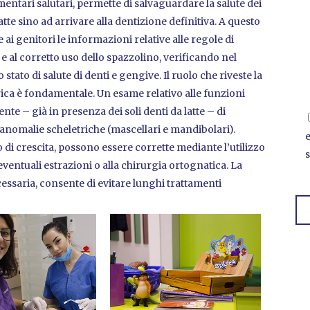
mentari salutari, permette di salvaguardare la salute dei
latte sino ad arrivare alla dentizione definitiva. A questo
 ai genitori le informazioni relative alle regole di
e al corretto uso dello spazzolino, verificando nel
stato di salute di denti e gengive. Il ruolo che riveste la
ca è fondamentale. Un esame relativo alle funzioni
te – già in presenza dei soli denti da latte – di
 anomalie scheletriche (mascellari e mandibolari).
o di crescita, possono essere corrette mediante l’utilizzo
s
eventuali estrazioni o alla chirurgia ortognatica. La
cessaria, consente di evitare lunghi trattamenti